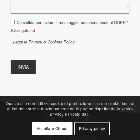
Consenso
Convalida per inviare il messaggio, acconsentendo al GDPR *
(Obbligatorio)
(Obbligatorio)
Leggi la Privacy & Cookies Policy
Questo sito non utilizza cookie di profilazione ma solo cookie tecnici
ai fini del corretto funzionamento delle pagine rispettando la vostra
privacy e i vostri dati.
Se ti piace il
nostro mood puoi
Accetta e Chiudi
Privacy policy
condividerlo