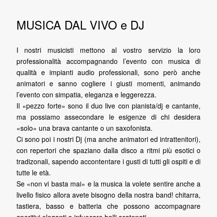
MUSICA DAL VIVO e DJ
I nostri musicisti mettono al vostro servizio la loro
professionalità accompagnando l’evento con musica di
qualità e impianti audio professionali, sono però anche
animatori e sanno cogliere i giusti momenti, animando
l’evento con simpatia, eleganza e leggerezza.
Il «pezzo forte» sono il duo live con pianista/dj e cantante,
ma possiamo assecondare le esigenze di chi desidera
«solo» una brava cantante o un saxofonista.
Ci sono poi i nostri Dj (ma anche animatori ed intrattenitori),
con repertori che spaziano dalla disco a ritmi più esotici o
tradizonali, sapendo accontentare i gusti di tutti gli ospiti e di
tutte le età.
Se «non vi basta mai» e la musica la volete sentire anche a
livello fisico allora avete bisogno della nostra band! chitarra,
tastiera, basso e batteria che possono accompagnare
aperitivi eleganti o infuocare balli scatenati.